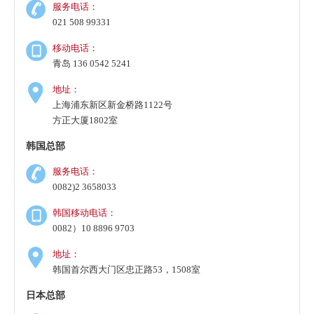
发，注册资金1亿韩币
服务电话：
021 508 99331
Cat**y Mo** Korea有限会社，行业：电子商务，注册资金1
移动电话：
亿韩币
青岛 136 0542 5241
地址：
华**天韩国有限会社，行业：软件技术开发服务，注册资金
上海浦东新区新金桥路1122号
1亿韩币
方正大厦1802室
ZEN****S SEMI-TECH KOREA有限会社，行业：自动化测
韩国总部
试机、探针卡、测试耗材的研发，注册资金3亿韩币
服务电话：
0082)2 3658033
韩国移动电话：
0082）10 8896 9703
地址：
韩国首尔西大门区忠正路53，1508室
日本总部