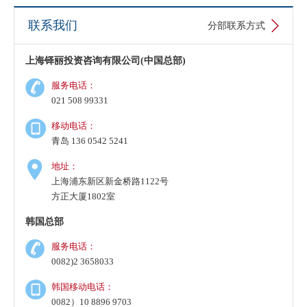
联系我们
分部联系方式
An*****ne Medicine Co., Ltd.，行业：生物及医药技术开
发，注册资金1亿韩币
上海铎丽投资咨询有限公司(中国总部)
Cat**y Mo** Korea有限会社，行业：电子商务，注册资金1
服务电话：
亿韩币
021 508 99331
移动电话：
华**天韩国有限会社，行业：软件技术开发服务，注册资金
青岛 136 0542 5241
1亿韩币
地址：
上海浦东新区新金桥路1122号
ZEN****S SEMI-TECH KOREA有限会社，行业：自动化测
方正大厦1802室
试机、探针卡、测试耗材的研发，注册资金3亿韩币
韩国总部
Hunan Min*** Biotechnology 株式会社，行业：化妆品的研
服务电话：
发及销售，注册资金100万人民币
0082)2 3658033
韩国移动电话：
0082）10 8896 9703