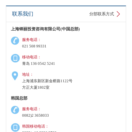
亿韩币
联系我们
分部联系方式
An*****ne Medicine Co., Ltd.，行业：生物及医药技术开
上海铎丽投资咨询有限公司(中国总部)
发，注册资金1亿韩币
服务电话：
Cat**y Mo** Korea有限会社，行业：电子商务，注册资金1
021 508 99331
亿韩币
移动电话：
青岛 136 0542 5241
华**天韩国有限会社，行业：软件技术开发服务，注册资金
1亿韩币
地址：
上海浦东新区新金桥路1122号
方正大厦1802室
ZEN****S SEMI-TECH KOREA有限会社，行业：自动化测
试机、探针卡、测试耗材的研发，注册资金3亿韩币
韩国总部
服务电话：
Hunan Min*** Biotechnology 株式会社，行业：化妆品的研
0082)2 3658033
发及销售，注册资金100万人民币
韩国移动电话：